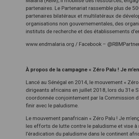
Malaria (RBM), il mobilise des ressources, engage
partenaires. Le Partenariat rassemble plus de 50
partenaires bilatéraux et multilatéraux de dével
organisations non gouvernementales, des organ
instituts de recherche et des établissements d’
www.endmalaria.org / Facebook – @RBMPartners
À propos de la campagne « Zéro Palu ! Je m’e
Lancé au Sénégal en 2014, le mouvement « Zéro P
dirigeants africains en juillet 2018, lors du 31
coordonnée conjointement par la Commission de l
finir avec le paludisme.
Le mouvement panafricain « Zéro Palu ! Je m’en
les efforts de lutte contre le paludisme et vise 
l’éradication du paludisme dans le continent afric