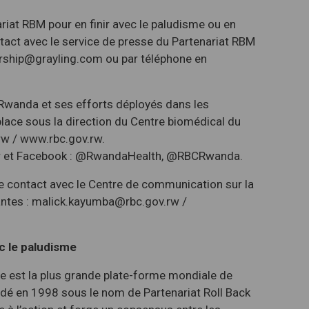
riat RBM pour en finir avec le paludisme ou en
ontact avec le service de presse du Partenariat RBM
ership@grayling.com ou par téléphone en
u Rwanda et ses efforts déployés dans les
lace sous la direction du Centre biomédical du
rw / www.rbc.gov.rw.
er et Facebook : @RwandaHealth, @RBCRwanda.
e contact avec le Centre de communication sur la
antes : malick.kayumba@rbc.gov.rw /
c le paludisme
me est la plus grande plate-forme mondiale de
ndé en 1998 sous le nom de Partenariat Roll Back