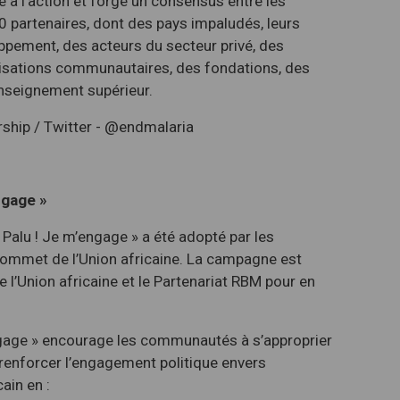
 à l’action et forge un consensus entre les
0 partenaires, dont des pays impaludés, leurs
oppement, des acteurs du secteur privé, des
isations communautaires, des fondations, des
enseignement supérieur.
hip / Twitter - @endmalaria
ngage »
alu ! Je m’engage » a été adopté par les
e Sommet de l’Union africaine. La campagne est
’Union africaine et le Partenariat RBM pour en
gage » encourage les communautés à s’approprier
à renforcer l’engagement politique envers
ain en :