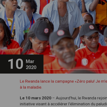
10
Mar
2020
Le Rwanda lance la campagne «Zéro palu! Je m’e
à la maladie.
Le 10 mars 2020
– Aujourd’hui, le Rwanda rejoi
initiative visant à accélérer l’élimination du palu