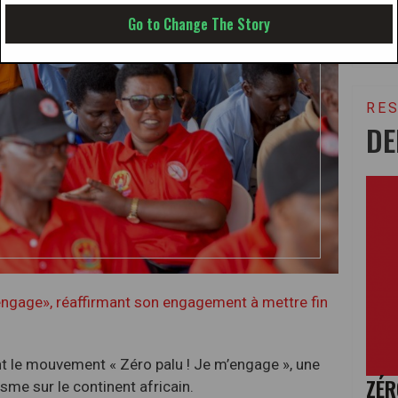
Go to Change The Story
RE
DE
ngage», réaffirmant son engagement à mettre fin
nt le mouvement « Zéro palu ! Je m’engage », une
ZÉR
disme sur le continent africain.