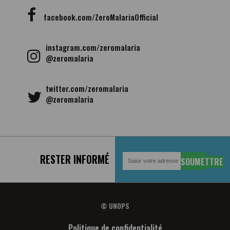
facebook.com/ZeroMalariaOfficial
instagram.com/zeromalaria
@zeromalaria
twitter.com/zeromalaria
@zeromalaria
RESTER INFORMÉ
© UNOPS
FOOTER
Politique de confidentialité